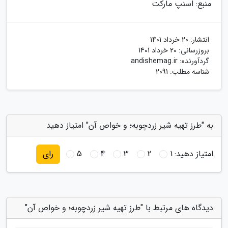
منبع: اسنپ مارکت
انتشار:
20 خرداد 1401
بروزرسانی:
20 خرداد 1401
گردآورنده:
andishemag.ir
شناسه مطلب: 2091
به "طرز تهیه شیر زردچوبه؛ و خواص آن" امتیاز دهید
امتیاز دهید:
1
2
3
4
5
رای
دیدگاه های مرتبط با "طرز تهیه شیر زردچوبه؛ و خواص آن"