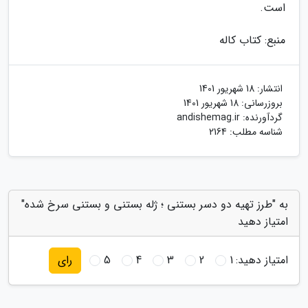
است.
منبع: کتاب کاله
انتشار:
18 شهریور 1401
بروزرسانی:
18 شهریور 1401
گردآورنده:
andishemag.ir
شناسه مطلب: 2164
به "طرز تهیه دو دسر بستنی ؛ ژله بستنی و بستنی سرخ شده"
امتیاز دهید
امتیاز دهید:
1
2
3
4
5
رای