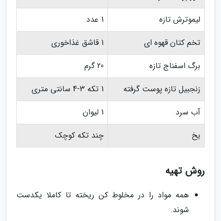
لیموترش تازه
1 عدد
تخم کتان قهوه ای
1 قاشق غذاخوری
برگ اسفناج تازه
20 گرم
زنجبیل تازه پوست گرفته
1 تکه 3-4 سانتی متری
آب سرد
1 لیوان
یخ
چند تکه کوچک
روش تهیه
همه مواد را در مخلوط کن ریخته تا کاملا یکدست
شوند.