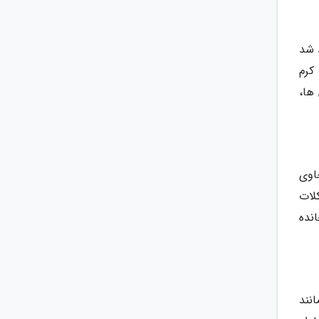
 شد
. اگرچه کرم
ها،
اوی
ک موی موش در هر 3.5 اونس شکلات
 100 گرم شکلات گنجانده
نند