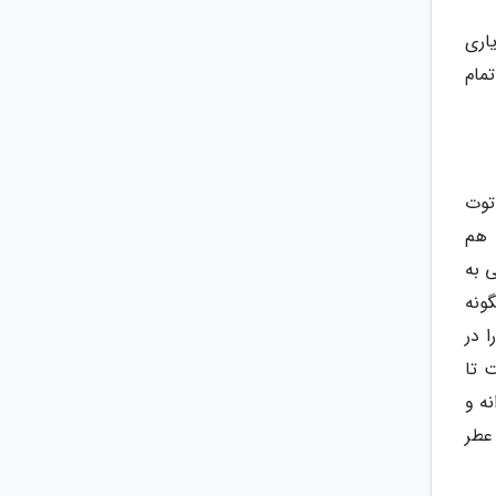
اری
مام
توت
 هم
 به
ونه
 در
 تا
م E120، عصاره قرمز دانه و
عطر