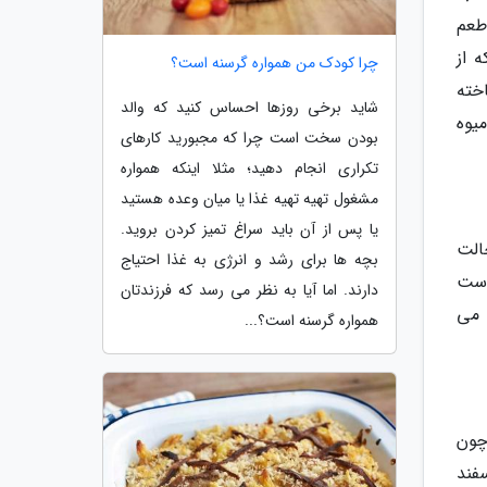
طعم
 از
چرا کودک من همواره گرسنه است؟
خته
شاید برخی روزها احساس کنید که والد
یوه
بودن سخت است چرا که مجبورید کارهای
تکراری انجام دهید؛ مثلا اینکه همواره
مشغول تهیه تهیه غذا یا میان وعده هستید
یا پس از آن باید سراغ تمیز کردن بروید.
الت
بچه ها برای رشد و انرژی به غذا احتیاج
است
دارند. اما آیا به نظر می رسد که فرزندتان
می فروشند به کاندیشن L-Cysteine اضافه می
همواره گرسنه است؟...
چون
فند