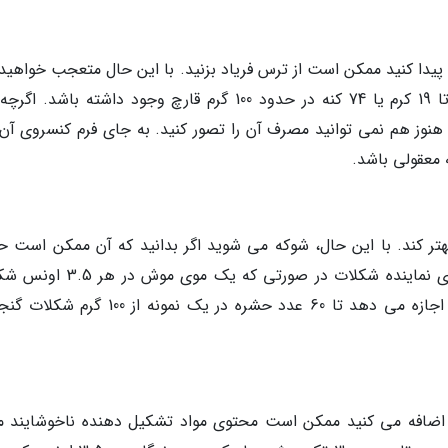
یدا کنید ممکن است از ترس فریاد بزنید. با این حال متعجب خواهید
اگر بدانید که FDA از نظر قانونی اجازه می دهد تا 19 کرم یا 74 کنه در حدود 100 گرم قارچ وجود داشته باشد
نوز هم نمی توانید مصرف آن را تصور کنید. به جای فرم کنسروی آن 
ه معقولی باشد.
 کند. با این حال، شوکه می شوید اگر بدانید که آن ممکن است ح
موی موش باشد. از نظر قانونی، شرکت های فراوری نماینده شکلات در صورتی که ی
پیدا گردد مقصر نخواهند بود. علاوه بر این، FDA اجازه می دهد تا 60 عدد حشره در یک نمونه از
د اضافه می کنید ممکن است محتوی مواد تشکیل دهنده ناخوشایند ما