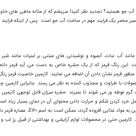
ن آب جو هستید؟ تجدید نظر کنید! سریشم که از مثانه ماهی های خاوی
یر مخمر یک فرایند مهم در ساخت آب جو است. پس از اینکه فرایند ت
 مانند آب نبات، آبمیوه و نوشیدنی های مبتنی بر لبنیات مانند شیر 
ت. این رنگ قرمز که از یک حشره خاص به دست می آید قرمز دانه
منظور قرمز نشان دادن آن اضافه می نمایند. کارمین خاصیت قرمز رنگی
صولات با طراوت و مجذوب کننده به نظر می رسند. بنابراین کارمین چگ
رم غوطه ور می شوند تا بمیرند. حشره میزان قابل توجهی کارمین را
امل خرد کردن شکم و حرارت دادن محتوای آن در دمای بسیار زیاد است
عامل رنگ (کارمین) حذف گردد. در صورتی که کارمین به مواد غذایی افزوده گردد، ممکن است به اس
د. کارمین حتی در محصولات لوازم آرایشی و بهداشتی از قبیل رژ لب و 