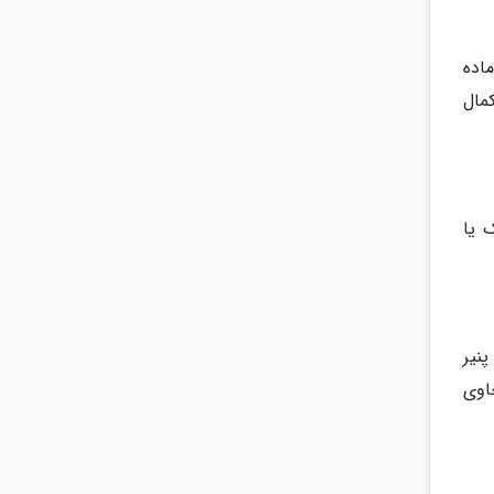
اده
مال
 یا
پنیر
اوی