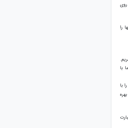
روی
 را
یم.
 با
ا با
بهره
ده می گردد که عبارت