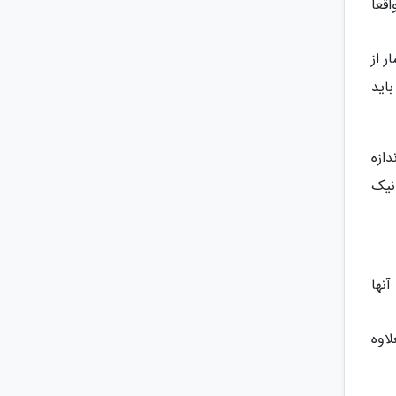
قعا
ر از
اید
دازه
نیک
نها
لاوه