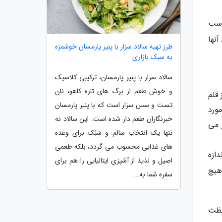
اسب
نها
طرز تهیه سالاد سزار با پنیر پارمسان خوشمزه
به سبک بازاری
سالاد سزار با پنیر پارمسان، ترکیبی کلاسیک
و خوش طعم از برگ های تازه کاهو، نان
قلم
تست و سس سزار است که با پنیر پارمسان
مورد
خبرنگاران طعم دار شده است. این سالاد نه
 می
تنها یک انتخاب سالم و سَبُک برای وعده
های غذایی محسوب می گردد، بلکه طعمی
دازه
اصیل و لذیذ از آشپزی ایتالیایی را هم برای
هیچ
سفره شما به...
لظت