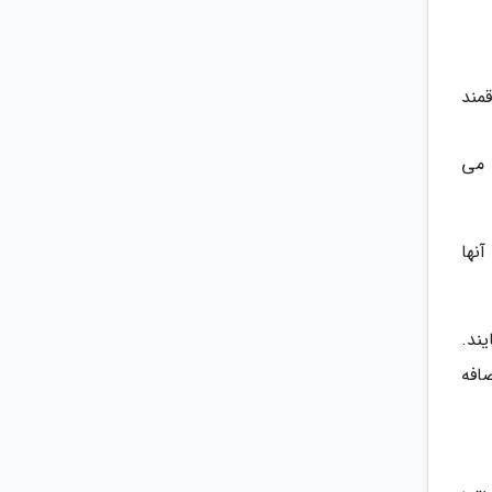
مند
 می
آنها
ند.
افه