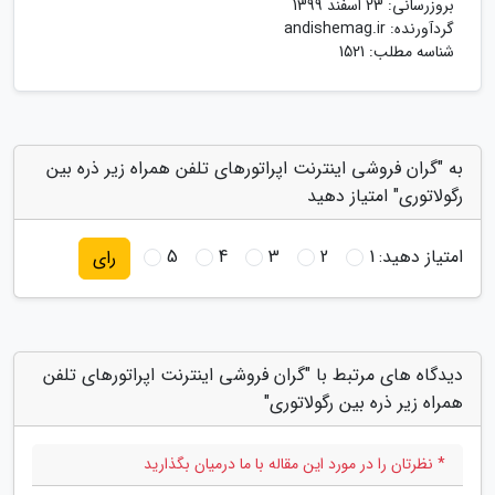
بروزرسانی:
23 اسفند 1399
گردآورنده:
andishemag.ir
شناسه مطلب: 1521
به "گران فروشی اینترنت اپراتورهای تلفن همراه زیر ذره بین
رگولاتوری" امتیاز دهید
امتیاز دهید:
1
2
3
4
5
رای
دیدگاه های مرتبط با "گران فروشی اینترنت اپراتورهای تلفن
همراه زیر ذره بین رگولاتوری"
* نظرتان را در مورد این مقاله با ما درمیان بگذارید