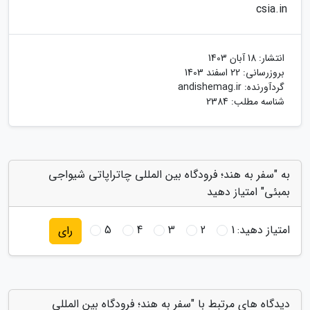
csia.in
انتشار:
18 آبان 1403
بروزرسانی:
22 اسفند 1403
گردآورنده:
andishemag.ir
شناسه مطلب: 2384
به "سفر به هند؛ فرودگاه بین المللی چاتراپاتی شیواجی
بمبئی" امتیاز دهید
امتیاز دهید:
1
2
3
4
5
رای
دیدگاه های مرتبط با "سفر به هند؛ فرودگاه بین المللی