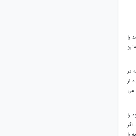
 را
ترو
 در
د از
 می
 را
اگر
 را