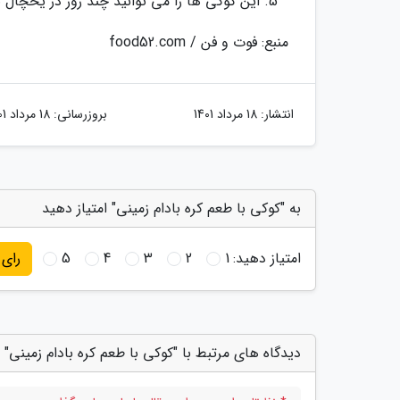
این کوکی ها را می توانید چند روز در یخچال ن
منبع: فوت و فن / food52.com
انتشار:
18 مرداد 1401
بروزرسانی:
18 مرداد 1401
به "کوکی با طعم کره بادام زمینی" امتیاز دهید
امتیاز دهید:
1
2
3
4
5
رای
دیدگاه های مرتبط با "کوکی با طعم کره بادام زمینی"