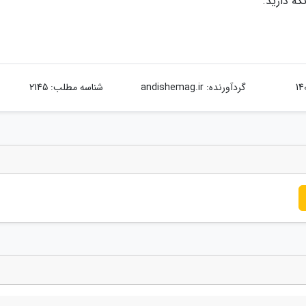
گه دارید.
گردآورنده:
andishemag.ir
شناسه مطلب: 2145