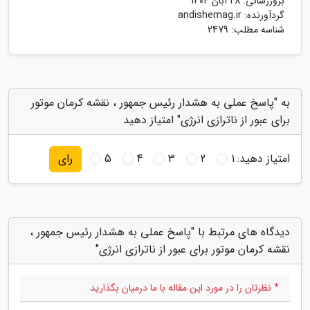
بروزرسانی:
28 آبان 1404
گردآورنده:
andishemag.ir
شناسه مطلب: 2479
به "پاسخ عملی به هشدار رئیس جمهور ، نقشه کرمان موتور
برای عبور از ناترازی انرژی" امتیاز دهید
امتیاز دهید:
1
2
3
4
5
رای
دیدگاه های مرتبط با "پاسخ عملی به هشدار رئیس جمهور ،
نقشه کرمان موتور برای عبور از ناترازی انرژی"
* نظرتان را در مورد این مقاله با ما درمیان بگذارید