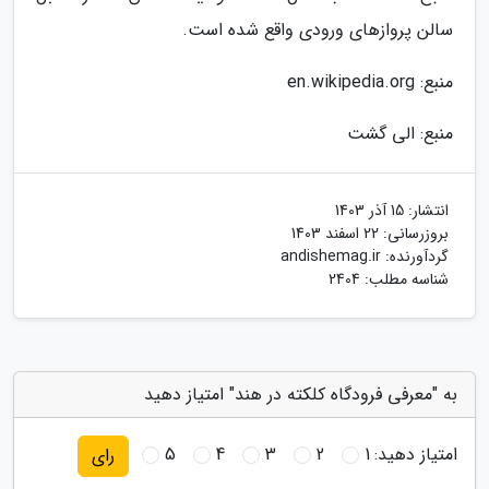
سالن پروازهای ورودی واقع شده است.
منبع: en.wikipedia.org
منبع: الی گشت
انتشار:
15 آذر 1403
بروزرسانی:
22 اسفند 1403
گردآورنده:
andishemag.ir
شناسه مطلب: 2404
به "معرفی فرودگاه کلکته در هند" امتیاز دهید
امتیاز دهید:
1
2
3
4
5
رای