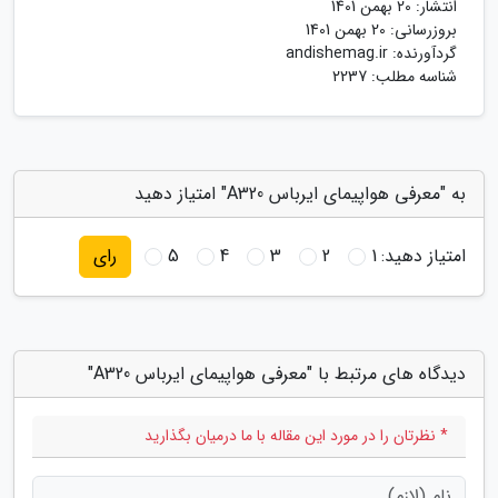
انتشار:
20 بهمن 1401
بروزرسانی:
20 بهمن 1401
گردآورنده:
andishemag.ir
شناسه مطلب: 2237
به "معرفی هواپیمای ایرباس A320" امتیاز دهید
امتیاز دهید:
1
2
3
4
5
رای
دیدگاه های مرتبط با "معرفی هواپیمای ایرباس A320"
* نظرتان را در مورد این مقاله با ما درمیان بگذارید