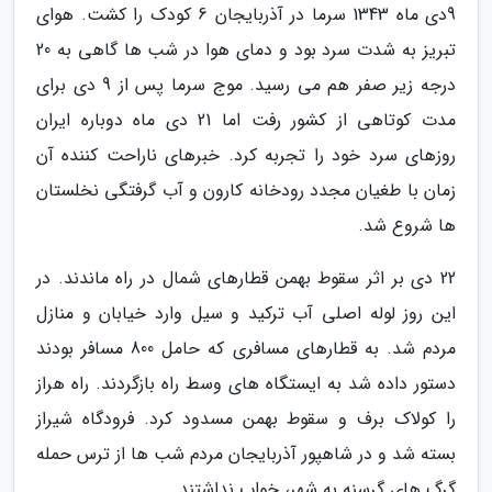
9دی ماه 1343 سرما در آذربایجان 6 کودک را کشت. هوای
تبریز به شدت سرد بود و دمای هوا در شب ها گاهی به 20
درجه زیر صفر هم می رسید. موج سرما پس از 9 دی برای
مدت کوتاهی از کشور رفت اما 21 دی ماه دوباره ایران
روزهای سرد خود را تجربه کرد. خبرهای ناراحت کننده آن
زمان با طغیان مجدد رودخانه کارون و آب گرفتگی نخلستان
ها شروع شد.
22 دی بر اثر سقوط بهمن قطارهای شمال در راه ماندند. در
این روز لوله اصلی آب ترکید و سیل وارد خیابان و منازل
مردم شد. به قطارهای مسافری که حامل 800 مسافر بودند
دستور داده شد به ایستگاه های وسط راه بازگردند. راه هراز
را کولاک برف و سقوط بهمن مسدود کرد. فرودگاه شیراز
بسته شد و در شاهپور آذربایجان مردم شب ها از ترس حمله
گرگ های گرسنه به شهر، خواب نداشتند.