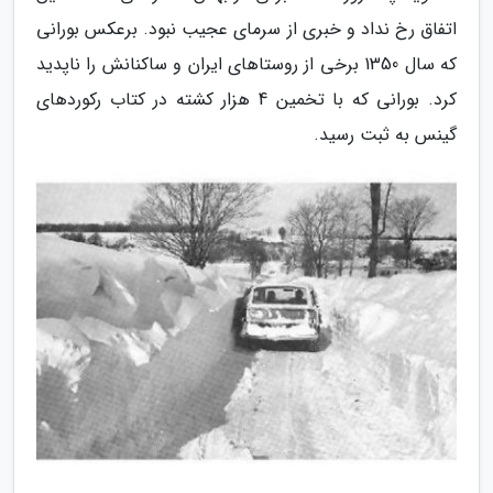
اتفاق رخ نداد و خبری از سرمای عجیب نبود. برعکس بورانی
که سال 1350 برخی از روستاهای ایران و ساکنانش را ناپدید
کرد. بورانی که با تخمین 4 هزار کشته در کتاب رکوردهای
گینس به ثبت رسید.