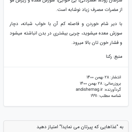
سرطان روده، افسردگی، بی خوابی، سوزش معده و ریزش مو
از مضرات مصرف زیاد نوشابه است.
با دیر شام خوردن و فاصله کم آن با خواب شبانه، دچار
سوزش معده میشوید، چربی بیشتری در بدن انباشته میشود
و فشار خون تان بالا میرود.
منبع: رکنا
انتشار:
28 بهمن 1400
بروزرسانی:
28 بهمن 1400
گردآورنده:
andishemag.ir
شناسه مطلب: 1991
به "غذاهایی که پیرتان می نماید!" امتیاز دهید