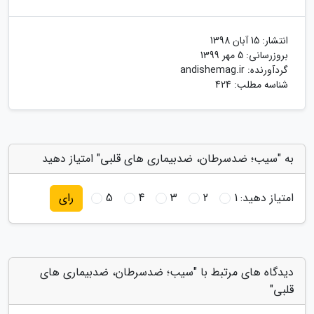
انتشار:
15 آبان 1398
بروزرسانی:
5 مهر 1399
گردآورنده:
andishemag.ir
شناسه مطلب: 424
به "سیب؛ ضدسرطان، ضدبیماری های قلبی" امتیاز دهید
امتیاز دهید:
1
2
3
4
5
رای
دیدگاه های مرتبط با "سیب؛ ضدسرطان، ضدبیماری های
قلبی"