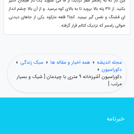
این بار که به رامسر سفر کردید، از ما می شنوید یک کار هیجان انگیز
بکنید. از 311 پله بالا بروید تا به بالای کوه برسید. و از آن بالا چشم انداز
ای قشنگ و نفس گیر ببینید. کجا؟ قلعه مارکوه. یکی از جاهای دیدنی
حوالی رامسر که نزدیک کتالم قرار گرفته.
مجله اندیشه
»
همه اخبار و مقاله ها
»
سبک زندگی
»
دکوراسیون
»
دکوراسیون آشپزخانه 9 متری با چیدمان [ شیک و بسیار
مرتب ]
خبرنامه