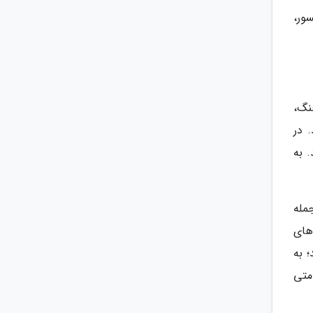
ور،
نگ،
 در
 به
مله
های
 به
ی اقامتی