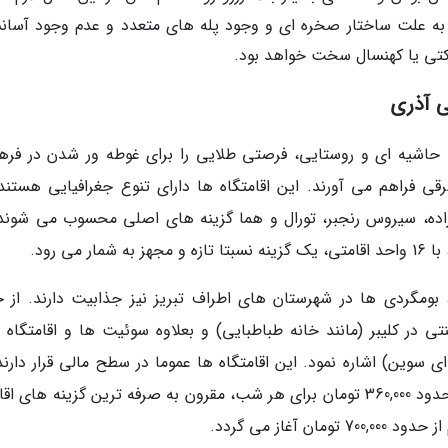
که به علت ساختار صخره ای و وجود پله های متعدد و عدم وجود آسانس
رکتی یا کهنسال سخت خواهد بود.
ی آذری
ها حاشیه ای و روستایی، فرصتی طلایی را برای غوطه ور شدن در فره
 فراهم می آورند. این اقامتگاه ها دارای تنوع جغرافیایی هستند.
 زاده، سیروس رنجبر، تورال و هما گزینه های اصلی محسوب می شوند.
بومگردی ها در شهرستان های اطراف تبریز نیز جذابیت دارند. از ج
تی در کلیبر (مانند خانه طباطبایی) و بعلاوه سوئیت ها و اقامتگاه 
سوین) اشاره نمود. این اقامتگاه ها عموما در سطح مالی قرار دارند؛
عنوان مثال، مهمانپذیر بهارستان در تبریز با قیمتی حدود 360,000 تومان برای هر شب، مقرون به صرفه ترین گزینه ها
غاز می گردد.