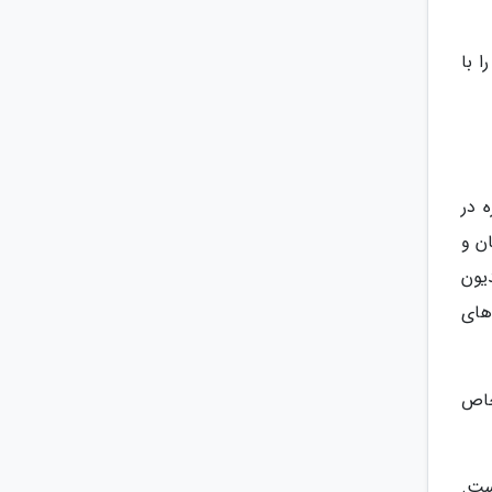
 با
ه یک مقصد جهانگردی جهانی است. این هتل 5 ستاره در
ان و
دیون
های
خاص
ست.