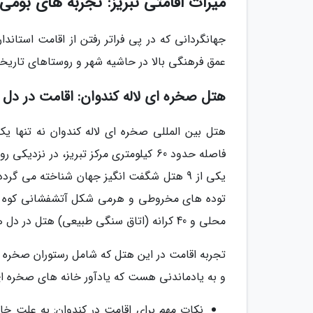
میراث اقامتی تبریز: تجربه های بومی
جهانگردانی که در پی فراتر رفتن از اقامت استاندا
عمق فرهنگی بالا در حاشیه شهر و روستاهای تاریخ
هتل صخره ای لاله کندوان: اقامت در دل 
فاصله حدود 60 کیلومتری مرکز تبریز، د
یکی از 9 هتل شگفت انگیز جهان شناخته می 
توده های مخروطی و هرمی شکل آتشفشانی کوه سه
محلی و 40 کرانه (اتاق سنگی طبیعی) هتل در دل همین توده ها حفاری شده اند.
تجربه اقامت در این هتل که شامل رستوران صخره 
و به یادماندنی هست که یادآور خانه های صخره ای
نکات مهم برای اقامت در کندوان: به علت خاص