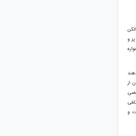
لکن
ز و
اره
دهند
 از
عضی
لقی
ت و