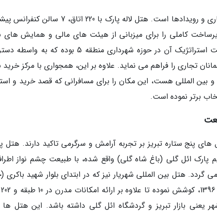
این هتل پنج ستاره نمونه شاخص تمرکز بر بازار تجاری و رویدادها است. هتل لاله پارک با 220 اتاق، 7 
ی بدون ستون، زیرساخت کاملی را برای میزبانی از هیئت های مالی و همایش های 
فراهم کرد. نکته مهم در خصوص این هتل، موقعیت استراتژیک آن در حوزه شهرداری منطقه 5 بوده که 
انان تجاری را فراهم می نماید. علاوه بر این، همجواری با مرکز خرید 
ز برندهای داخلی و بین المللی هست، این مکان را برای مسافرانی که قصد خرید و است
خاب برتر نموده است.
یعت
 های پنج ستاره تبریز بر تجربه آرامش و سرگرمی تاکید دارند. هتل پ
 پارک ائل گلی (باغ شاه گلی) واقع شده، با طبیعت چشم نواز اطرا
گردد. هتل بین المللی شهریار نیز که در ابتدای بلوار شهید باکری (ج
ائل گلی)
یعنی بازار تبریز و گردشگاه ائل گلی داشته باشد. این هتل ها ب