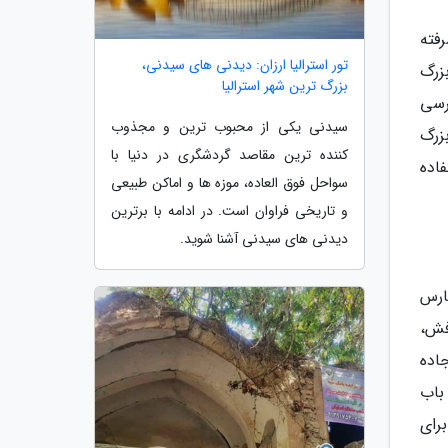
سالن کنفرانس پیشرفته
تور استرالیا ارزان: دیدنی های سیدنی،
بزرگ
بزرگ ترین شهر استرالیا
به واسطه دسترسی
سیدنی یکی از محبوب ترین و مجذوب
بزرگ
کننده ترین مقاصد گردشگری در دنیا با
فاده
سواحل فوق العاده، موزه ها و اماکن طبیعی
و تاریخی فراوان است. در ادامه با برترین
دیدنی های سیدنی آشنا شوید.
ارس
فش،
اده
 قرار گرفته است، پس از بازسازی در سال 1396، کوشش نموده تا علاوه بر ارائه امکانات مدرن در 10 طبقه و 202 باب
رای