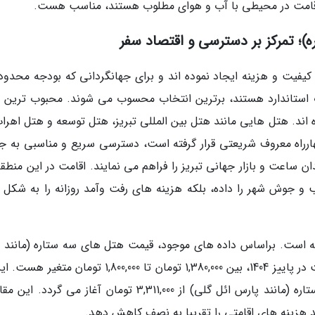
اقامت در محیطی با آب و هوای مطلوب هستند، مناسب هست.
ن کیفیت و هزینه ایجاد نموده اند و برای جهانگردانی که بودجه محدود
 استاندارد هستند، برترین انتخاب محسوب می شوند. محبوب ترین 
اند. هتل هایی مانند هتل بین المللی تبریز، هتل توسعه و هتل اهراب
چهارراه معروف شریعتی قرار گرفته است، دسترسی سریع و مناسبی به جا
ن ساعت و بازار جهانی تبریز را فراهم می نمایند. اقامت در این منطق
 و جوش شهر را داده، بلکه هزینه های رفت وآمد روزانه را به شکل ق
ته است. براساس داده های موجود، قیمت هتل های سه ستاره (مانند 
دریا، اهراب، سارای و شایلین) برای یک شب اقامت در پاییز 1404، بین 1,380,000 تومان تا 1,800,000 تومان
حالی است که پایین ترین قیمت هتل های پنج ستاره (مانند پارس ائل گلی) از 3,311,000 تومان آغاز می گرد
 هزینه های اقامتی را تقریبا به نصف کاهش دهد.