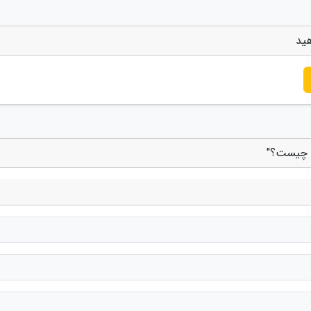
ید
س چیست؟"