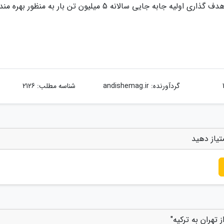
کریدور ریلی قزاقستان- ترکمنستان- ایران- ترکیه با هدف گذاری اولیه جابه جایی سالانه 5 میلیون تن بار به منظو
گردآورنده:
andishemag.ir
شناسه مطلب: 2126
تیاز دهید
تهران به ترکیه"