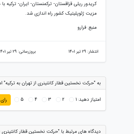
مزیت ژئوپلیتیک کشور راه اندازی شد.
منبع: فرارو
انتشار:
29 تیر 1401
بروزرسانی:
29 تیر 1401
به "حرکت نخستین قطار کانتینری از تهران به ترکیه" ام
امتیاز دهید:
1
2
3
4
5
رای
دیدگاه های مرتبط با "حرکت نخستین قطار کانتینری از 