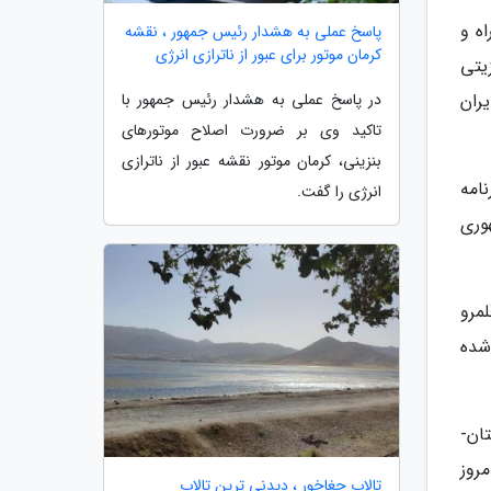
ه و
پاسخ عملی به هشدار رئیس جمهور ، نقشه
کرمان موتور برای عبور از ناترازی انرژی
یتی
یران
در پاسخ عملی به هشدار رئیس جمهور با
تاکید وی بر ضرورت اصلاح موتورهای
بنزینی، کرمان موتور نقشه عبور از ناترازی
برنامه
انرژی را گفت.
وسای جمهوری
هزار و 185 کیلومتر در قلمرو
ترکیه واقع شده
ان-
روز
تالاب چغاخور ، دیدنی ترین تالاب