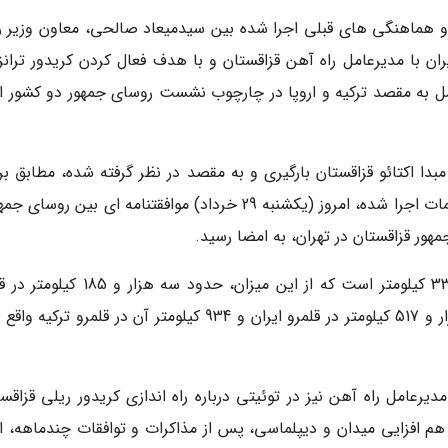
ت و هماهنگی های قبلی اجرا شده بین سیدمیعاد صالحی، معاون وزیر را
ن با مدیرعامل راه آهن قزاقستان و با هدف فعال کردن کریدور ترانز
ه حمل به مقصد ترکیه و اروپا در چارچوب نشست روسای جمهور دو کشور ا
نری روز سه شنبه مورخ 24 خرداد از مبدا اکتائو قزاقستان بارگیری و به مقصد در نظر گرفته شده، مطابق 
تنظیمی اعزام شده است. همچنین در راستای تفاهمات اجرا شده، امروز (یکشنبه 29 خرداد) موافقتنامه ای بین ر
هور قزاقستان در تهران، به امضا رسید.
گفتنی است؛ طول این راستا ریلی شش هزار و 336 کیلومتر است که از این میزان، حدود سه 
قزاقستان، 700 کیلومتر در قلمرو ترکمنستان، یک هزار و 517 کیلومتر در قلمرو ایران و 934 کیلومتر آن در قلمرو 
رعامل راه آهن نیز در توئیتی درباره راه اندازی کریدور ریلی قزاقست
 هم افزایی میدان و دیپلماسی، پس از مذاکرات و توافقات چندماهه، ام