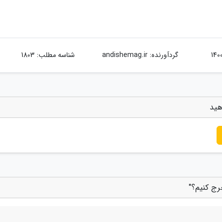
گردآورنده:
andishemag.ir
شناسه مطلب: 1803
هید
رج کنیم؟"