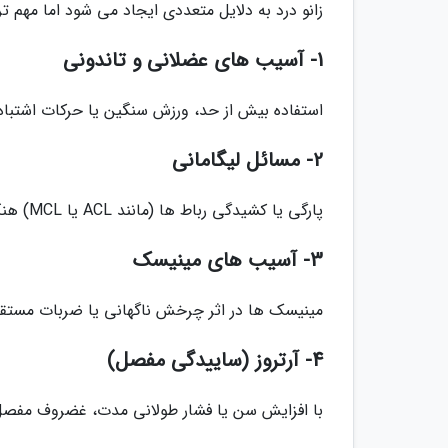
زانو درد به دلایل متعددی ایجاد می شود اما مهم تری
1- آسیب های عضلانی و تاندونی
استفاده بیش از حد، ورزش سنگین یا حرکات اشتباه 
2- مسائل لیگامانی
پارگی یا کشیدگی رباط ها (مانند ACL یا MCL) هنگام پیچ خوردگی، سقوط یا ضربه ناگهانی رخ می دهد.
3- آسیب های مینیسک
مینیسک ها در اثر چرخش ناگهانی یا ضربات مستقی
4- آرتروز (ساییدگی مفصل)
با افزایش سن یا فشار طولانی مدت، غضروف مفصل ز