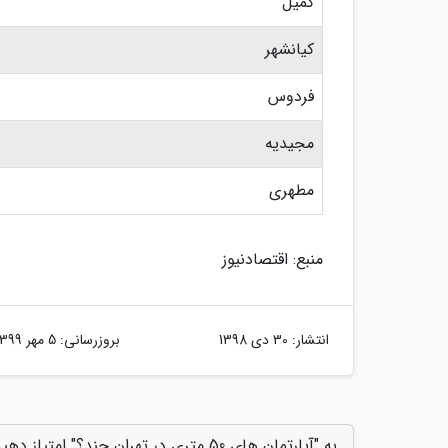
کمیل
کیانشهر
فردوس
مجیدیه
مطهری
منبع: اقتصادنیوز
انتشار:
30 دی 1398
بروزرسانی:
5 مهر 1399
به "آپارتمان های 50 متری در تهران چند؟" امتیاز دهید