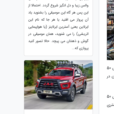
والس زیبا و دل انگیز شروع گردد. احتمالا از
این پس هر گاه این موسیقی را بشنوید یاد
آن پرواز می افتید یا هر جا که نام این
ایرلاین یعنی آسترین ایرلاینز (یا هواپیمایی
اتریشی) را می شنوید، همان موسیقی در
گوش و ذهنتان می پیچد. حالا تصور کنید
پروازی که...
به گزارش اقتصاد نیوز به نقل از تسنیم، آنالیز فایل بنگاه های املاک تهران نشان می دهد در حال حاضر یک واحد مسکونی 50
ر مترمربع 16 میلیون تومان در
یک دستگاه آپارتمان 50 متری یک خوابه واقع در ظفر 900 میلیون تومان (هر مترمربع 18 میلیون تومان)، یک واحد مسکونی 50
اقد پارکینگ و آسانسور 450 میلیون تومان (هر مترمربع 9 میلیون تومان) و آپارتمان 50 متری