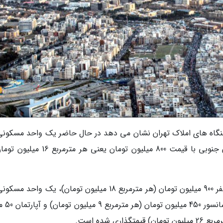
متری با پارکینگ، انباری و آسانسور واقع در شهران جنوبی با قیمت 800 میلیون تومان یعنی ه
متری بازشازی شده در تهرانپارس ف