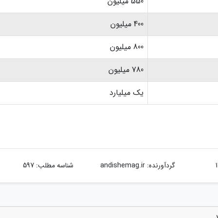
550 میلیون
400 میلیون
800 میلیون
780 میلیون
یک میلیارد
گردآورنده:
andishemag.ir
شناسه مطلب: 597