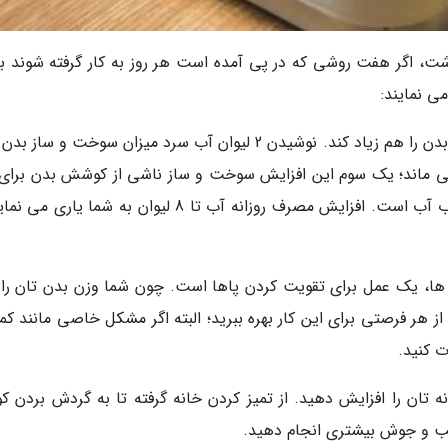
داشت، اگر هفت روشی که در پی آمده است هر روز به کار گرفته شوند ب
 نمایند:
- نوشیدن آب کافی: نوشیدن آب سرعت متابولیسم بدن را هم زیاد کند. نوشیدن 2 لیوان آب سرد میزان سوخت و ساز
ه و اثر آن تا 90 دقیقه باقی می ماند؛ یک سوم این افزایش سوخت و ساز ناشی از کوشش بدن برا
کردن آب و بقیه آن ناشی از کوشش بدن برای جذب آب است. افزایش مصرف روزانه آب تا 8 لیوان به شما یا
 پله ها، یک عمل برای تقویت کردن پاها است. چون شما وزن بدن تان را
ز هر فرصتی برای این کار بهره ببرید؛ البته اگر مشکل خاصی مانند کم
ت کنید.
تان را افزایش دهید. از تمیز کردن خانه گرفته تا به گردش بردن ک
جنب و جوش بیشتری انجام دهید.