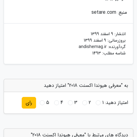
منبع: setare.com
انتشار:
9 اسفند 1399
بروزرسانی:
9 اسفند 1399
گردآورنده:
andishemag.ir
شناسه مطلب: 1493
به "معرفی هیوندا اکسنت 2018" امتیاز دهید
امتیاز دهید:
1
2
3
4
5
رای
دیدگاه های مرتبط با "معرفی هیوندا اکسنت 2018"