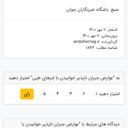
منبع: باشگاه خبرنگاران جوان
انتشار:
11 مهر 1400
بروزرسانی:
11 مهر 1400
گردآورنده:
andishemag.ir
شناسه مطلب: 1843
به "عوارض جبران ناپذیر خوابیدن با لنزهای طبی" امتیاز دهید
امتیاز دهید:
1
2
3
4
5
رای
دیدگاه های مرتبط با "عوارض جبران ناپذیر خوابیدن با