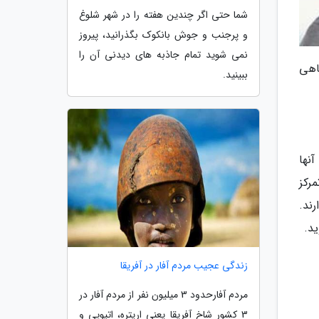
شما حتی اگر چندین هفته را در شهر شلوغ
و پرجنب و جوش بانکوک بگذرانید، پیروز
نمی شوید تمام جاذبه های دیدنی آن را
اهی
ببینید.
آنها
رکز
رند.
د.
زندگی عجیب مردم آفار در آفریقا
مردم آفارحدود 3 میلیون نفر از مردم آفار در
3 کشور شاخ آفریقا یعنی اریتره، اتیوپی و