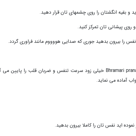
پژوهش های بالینی نشان داده اند تکنیک Bhramari pranayama خیلی زود سرعت تنفس و ضربان قلب را پایین م
واب آماده می نماید.