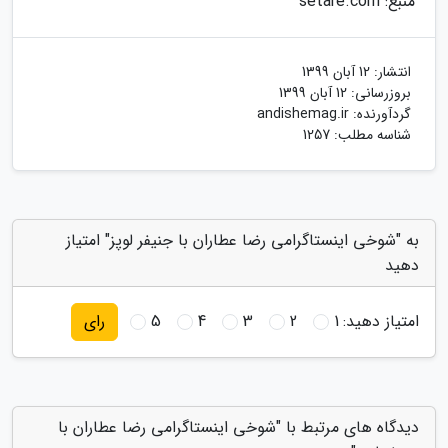
منبع: setare.com
انتشار:
12 آبان 1399
بروزرسانی:
12 آبان 1399
گردآورنده:
andishemag.ir
شناسه مطلب: 1257
به "شوخی اینستاگرامی رضا عطاران با جنیفر لوپز" امتیاز
دهید
امتیاز دهید:
1
2
3
4
5
رای
دیدگاه های مرتبط با "شوخی اینستاگرامی رضا عطاران با