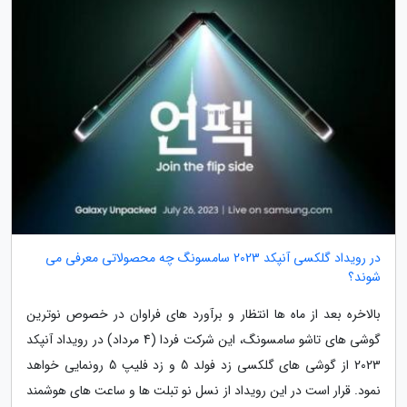
در رویداد گلکسی آنپکد 2023 سامسونگ چه محصولاتی معرفی می
شوند؟
بالاخره بعد از ماه ها انتظار و برآورد های فراوان در خصوص نوترین
گوشی های تاشو سامسونگ، این شرکت فردا (4 مرداد) در رویداد آنپکد
2023 از گوشی های گلکسی زد فولد 5 و زد فلیپ 5 رونمایی خواهد
نمود. قرار است در این رویداد از نسل نو تبلت ها و ساعت های هوشمند