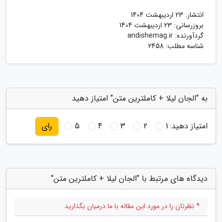
انتشار:
23 اردیبهشت 1404
بروزرسانی:
23 اردیبهشت 1404
گردآورنده:
andishemag.ir
شناسه مطلب: 2458
به "الجان لیلا + کاملترین متن" امتیاز دهید
امتیاز دهید:
1
2
3
4
5
رای
دیدگاه های مرتبط با "الجان لیلا + کاملترین متن"
* نظرتان را در مورد این مقاله با ما درمیان بگذارید