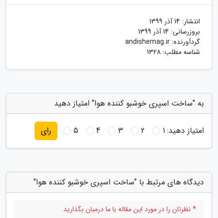
انتشار:
14 آذر 1399
بروزرسانی:
14 آذر 1399
گردآورنده:
andishemag.ir
شناسه مطلب: 1328
به "ساخت اسپری خوشبو کننده هوا" امتیاز دهید
امتیاز دهید:
1
2
3
4
5
رای
دیدگاه های مرتبط با "ساخت اسپری خوشبو کننده هوا"
* نظرتان را در مورد این مقاله با ما درمیان بگذارید