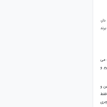
ار،
رند
 می
م و
ن و
فقط
چری