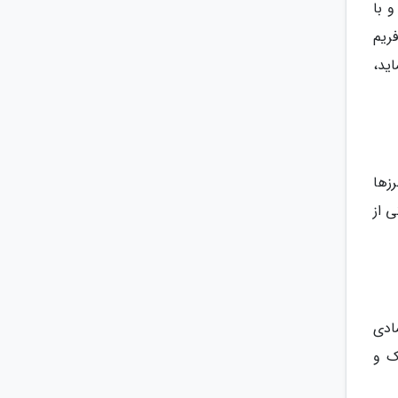
 با
ریم
ید،
زها
ی از
های کلاسیک مثل عینک خلبانی Aviator و عینک ویفرر Wayfarer، نمادی
ک و