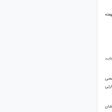
فته
اب،
خصی
رتی
شان