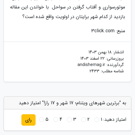
موتورسواری و آفتاب گرفتن در سواحل. با خواندن این مقاله
بازدید از کدام شهر برایتان در اولویت واقع شده است؟
منبع: 3click.com
انتشار:
18 بهمن 1403
بروزرسانی:
22 اسفند 1403
گردآورنده:
andishemag.ir
شناسه مطلب: 2433
به "برترین شهرهای ویتنام؛ 17 شهر و 17 راز!" امتیاز دهید
امتیاز دهید:
1
2
3
4
5
رای