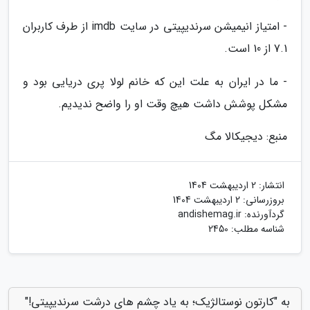
- امتیاز انیمیشن سرندیپیتی در سایت imdb از طرف کاربران
7.1 از 10 است.
- ما در ایران به علت این که خانم لولا پری دریایی بود و
مشکل پوشش داشت هیچ وقت او را واضح ندیدیم.
منبع: دیجیکالا مگ
انتشار:
2 اردیبهشت 1404
بروزرسانی:
2 اردیبهشت 1404
گردآورنده:
andishemag.ir
شناسه مطلب: 2450
به "کارتون نوستالژیک؛ به یاد چشم های درشت سرندیپیتی!"