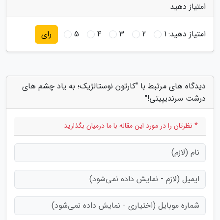
امتیاز دهید
امتیاز دهید:
1
2
3
4
5
رای
دیدگاه های مرتبط با "کارتون نوستالژیک؛ به یاد چشم های
درشت سرندیپیتی!"
* نظرتان را در مورد این مقاله با ما درمیان بگذارید