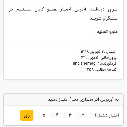
بـرای دریافـت آخرین اخبـار عضـو کانال تسـنـیم در
تـلـگرام شویـد
منبع: تسنیم
انتشار:
19 شهریور 1398
بروزرسانی:
5 مهر 1399
گردآورنده:
andishemag.ir
شناسه مطلب: 258
به "برترین اثر معماری دنیا" امتیاز دهید
امتیاز دهید:
1
2
3
4
5
رای