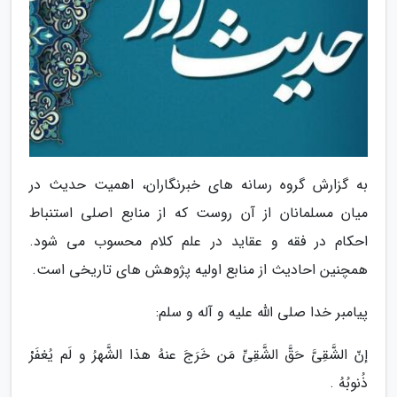
به گزارش گروه رسانه های خبرنگاران، اهمیت حدیث در
میان مسلمانان از آن روست که از منابع اصلی استنباط
احکام در فقه و عقاید در علم کلام محسوب می شود.
همچنین احادیث از منابع اولیه پژوهش های تاریخی است.
پیامبر خدا صلى الله علیه و آله و سلم:
إنّ الشَّقِیَّ حَقَّ الشَّقِیِّ مَن خَرَجَ عنهُ هذا الشَّهرُ و لَم یُغفَرْ
ذُنوبُهُ .