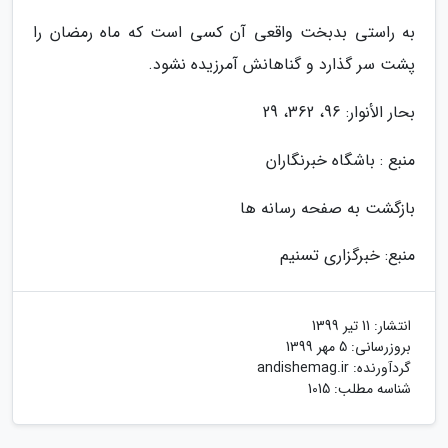
به راستى بدبخت واقعى آن کسى است که ماه رمضان را
پشت سر گذارد و گناهانش آمرزیده نشود.
بحار الأنوار: 96، 362، 29
منبع : باشگاه خبرنگاران
بازگشت به صفحه رسانه ها
منبع: خبرگزاری تسنیم
انتشار:
11 تیر 1399
بروزرسانی:
5 مهر 1399
گردآورنده:
andishemag.ir
شناسه مطلب: 1015