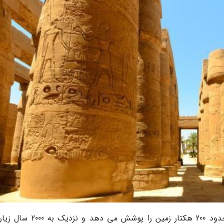
معبد کارناک بزرگترین بنای مذهبی است که در حدود 200 هکتار زمین را پوشش می 