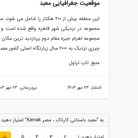
موقعیت جغرافیایی معبد
این منطقه بیش از 200 هکتار را 
مجموعه در نزدیکی شهر قاهره واقع شده است و ی
مجموعه اهرام جیزه مقام دوم پربازدید ترین مکا
چیزی نزدیک به 2000 سال زیارتگاه اصلی کشور مصر بوده است.
منبع: تاپ تراول
انتشار:
23 مهر 1403
بروزرسانی:
23 مهر 1403
به "معبد باستانی کارناک ، مصر Karnak" امتیاز دهید
امتیاز دهید:
1
2
3
4
5
رای