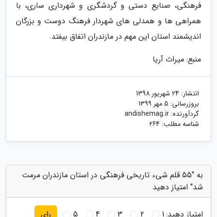
فرهنگی، صنایع دستی و گردشگری و شهرداری ساری، با
همراهی ها و همدلی های شهردار فرهنگ دوست و بزرگان
اندیشمند استان این مهم در مازندران اتفاق بیفتد.
منبع: میراث آریا
انتشار:
24 شهریور 1398
بروزرسانی:
5 مهر 1399
گردآورنده:
andishemag.ir
شناسه مطلب: 264
به "55 قلم شیء تاریخی فرهنگی در استان مازندران مرمت
شد" امتیاز دهید
امتیاز دهید:
1
2
3
4
5
رای