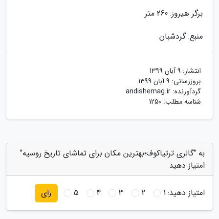
برگر هیروز: 260 متر
منبع: گردشبان
انتشار:
9 آبان 1399
بروزرسانی:
9 آبان 1399
گردآورنده:
andishemag.ir
شناسه مطلب: 1250
به "گالری ترتیاکوف؛بهترین مکان برای تماشای تاریخ روسیه"
امتیاز دهید
امتیاز دهید:
1
2
3
4
5
رای