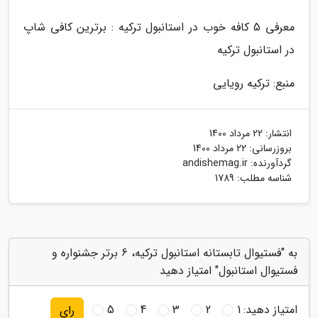
معرفی 5 کافه خوب در استانبول ترکیه : برترین کافی شاپ
در استانبول ترکیه
منبع: ترکیه رویایی
انتشار:
22 مرداد 1400
بروزرسانی:
22 مرداد 1400
گردآورنده:
andishemag.ir
شناسه مطلب: 1789
به "فستیوال تابستانه استانبول ترکیه، 6 برتر جشنواره و
فستیوال استانبول" امتیاز دهید
امتیاز دهید:
1
2
3
4
5
رای