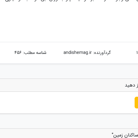
گردآورنده:
andishemag.ir
شناسه مطلب: 456
ز دهید
ساکنان زمین"