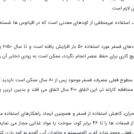
 لازم است.
د، استفاده غیرمنطقی از کودهای معدنی است که در اقیانوس ها شسته
براساس این انتشار، طی 50 سال 
 هیچ کاری برای حفظ عنصر انجام نگردد، ممکن است به زودی ذخایر آن ر
بعضی از مدلهای نظری پیش بینی می نمایند که در سطوح فعلی مصرف، فسفر موجود پس از 80 سال ممکن 
و باعث نارسایی محصول گردد. طبق تخمین های محافظه کارانه تر، این اتفاق 400 سال اتفاق می افتد و بدب
حران، کاهش استفاده از فسفر و همچنین ایجاد راهکارهای استفاده م
از آن است. ایجاد سیستم چرخشی بسته استفاده از فسفات ها را تا 46 برابر کود، سوخت یا مواد غذایی مجاز می 
لی وجود ندارد که بر اکوسیستم و جانوران آبی آلوده به کود یاری کند