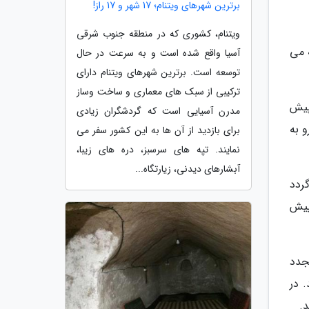
برترین شهرهای ویتنام؛ 17 شهر و 17 راز!
ویتنام، کشوری که در منطقه جنوب شرقی
 می
آسیا واقع شده است و به سرعت در حال
توسعه است. برترین شهرهای ویتنام دارای
ترکیبی از سبک های معماری و ساخت وساز
گذشته تعداد کودهای فسفر مورد استفاده 50 بار افزایش یافته است و تا سال 2050 پیش
مدرن آسیایی است که گردشگران زیادی
و به
برای بازدید از آن ها به این کشور سفر می
نمایند. تپه های سرسبز، دره های زیبا،
آبشارهای دیدنی، زیارتگاه...
است ناپدید گردد
ین ترین پیش
جدد
نماید. در
.