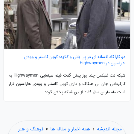
دو کارآگاه افسانه ای در پی بانی و کلاید؛ کوین کاستنر و وودی
هارلسون در Highwaymen
شبکه نت فلیکس چند روز پیش گفت فیلم سینمایی Highwaymen به
کارگردانی جان لی هنکاک و بازی کوین کاستنر و وودی هارلسون قرار
است ماه مارس سال 2019 از این شبکه پخش گردد.
مجله اندیشه
»
همه اخبار و مقاله ها
»
فرهنگ و هنر