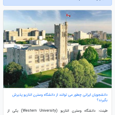
دانشجویان ایرانی چطور می توانند از دانشگاه وسترن انتاریو پذیرش
بگیرند؟
طینت: دانشگاه وسترن انتاریو (Western University) یکی از