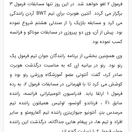
فرمول 2 لغو خواهد شد. در این روز تنها مسابقات فرمول 3
برگزار می گردد. آنتین هوبرت برای تیم BWT آردن رانندگی
می کرد و مسابقه بلژیک را از صندلی هشتم شروع نموده
بود. پیش از آن، وی دو پیروزی در مسابقات موناکو و فرانسه
کسب نموده بود.
وی همچنین بخشی از برنامه رانندگان جوان تیم فرمول یک
رنو بود. رنو در بیانیه ای که به مناسبت درگذشت هوبرت
صادر کرد، گفت: آنتونی عضو آموزشگاه ورزشی رنو بود و
کوشش می کرد تا با قهرمانی در مسابقات فرمول 2، به رده
فرمول 1 ارتقا یابد. فدراسیون اتومبیلرانی فرانسه، راننده
سابق F1 ، فرناندو آلونسو، لوئیس همیلتون راننده تیم
مرسدس بنز، آنتونیو جیوازینزی راننده تیم آلفارومئو و سایر
افراد و تیم ها، در پیغام هایی جداگانه، درگذشت این راننده
جوان فرمول 2 را تسلیت گفته اند.