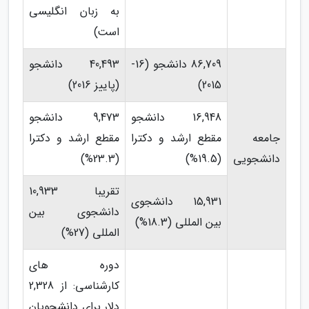
به زبان انگلیسی
است)
86,709 دانشجو (16-
40,493 دانشجو
2015)
(پاییز 2016)
16,948 دانشجو
9,473 دانشجو
جامعه
مقطع ارشد و دکترا
مقطع ارشد و دکترا
دانشجویی
(19.5%)
(23.3%)
تقریبا 10,933
15,931 دانشجوی
دانشجوی بین
بین المللی (18.3%)
المللی (27%)
دوره های
کارشناسی: از 2,328
دلار برای دانشجویان