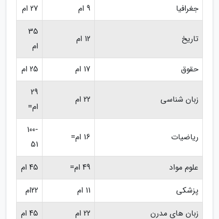
جغرافیا
9 ام
27 ام
35
تاریخ
12 ام
ام
حقوق
17 ام
25 ام
29
زبان شناسی
22 ام
ام=
100-
ریاضیات
16 ام=
51
علوم مواد
49 ام=
45 ام
پزشکی
11 ام
22ام
زبان های مدرن
22 ام
45 ام