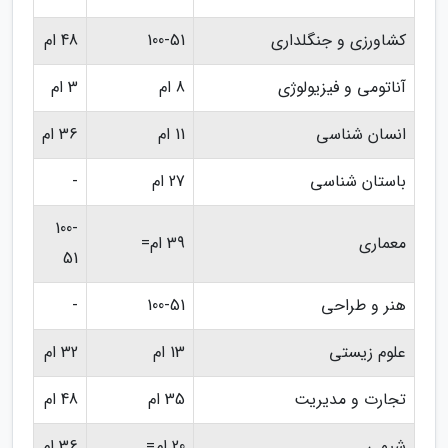
کشاورزی و جنگلداری
100-51
48 ام
آناتومی و فیزیولوژی
8 ام
3 ام
انسان شناسی
11 ام
36 ام
باستان شناسی
27 ام
-
100-
معماری
39 ام=
51
هنر و طراحی
100-51
-
علوم زیستی
13 ام
32 ام
تجارت و مدیریت
35 ام
48 ام
شیمی
20 ام=
36 ام