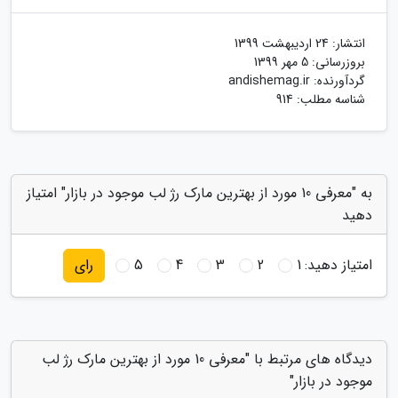
انتشار:
24 اردیبهشت 1399
بروزرسانی:
5 مهر 1399
گردآورنده:
andishemag.ir
شناسه مطلب: 914
به "معرفی 10 مورد از بهترین مارک رژ لب موجود در بازار" امتیاز
دهید
امتیاز دهید:
1
2
3
4
5
رای
دیدگاه های مرتبط با "معرفی 10 مورد از بهترین مارک رژ لب
موجود در بازار"