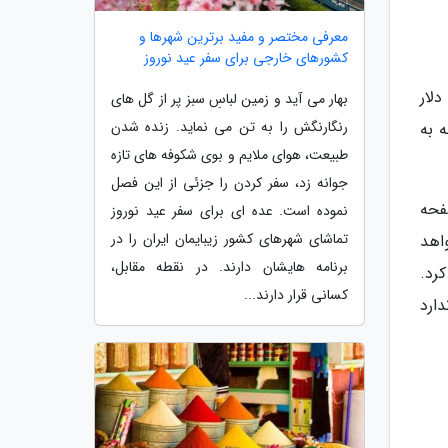
معرفی مختصر و مفید برترین شهرها و
کشورهای خارجی برای سفر عید نوروز
زارش GSMArena، مدل پایه پیکسل 7 با برچسب 600 دلار روانه بازار شد و انتظار داریم پیکسل 7a با قیمت 500 دلار
بهار می آید و زمین لباسِ سبز پر از گل های
رنگارنگش را به تن می نماید. زنده شدن
ا توجه به
طبیعت، هوای ملایم و بوی شکوفه های تازه
جوانه زد، سفر کردن را جزئی از این فصل
است. این صفحه
نموده است. عده ای برای سفر عید نوروز
تماشای شهرهای کشور زیبایمان ایران را در
هرتز پشتیبانی خواهد
برنامه هایشان دارند. در نقطه مقابل،
تفاده خواهد کرد.
کسانی قرار دارند...
 کرد که باعث می شود تفاوت آن با پیکسل 7 استاندارد