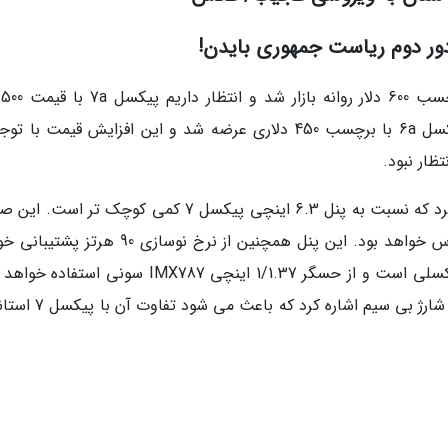
ور دوم ریاست جمهوری بایدن!
به گ
دردسترس خریداران قرار گیرد. درمقام مقایسه، پیکسل 6a با برچسب 450 دلاری عرضه شد و این افزایش قیمت ب
ظار نبود.
پیکسل 7a از نمایشگر 6.1 اینچی استفاده خواهد کرد که نسبت به پنل 6.3 اینچی پیکسل 7 کمی کوچک تر 
نمایش از نوع AMOLED و وضوح آن Full HD پلاس خواهد بود. این پنل همچنین از نرخ نوسازی 90 
کرد. دوربین اصلی میان رده بعدی گوگل 64 مگاپیکسلی است و از حسگر 1/1.37 اینچی IMX787 سونی اس
از دیگر ویژگی های محصول مورداشاره می توان به شارژ بی سیم اشاره