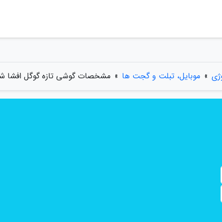
وژی
»
موبایل، تبلت و گجت ها
»
مشخصات گوشی تازه گوگل افشا ش