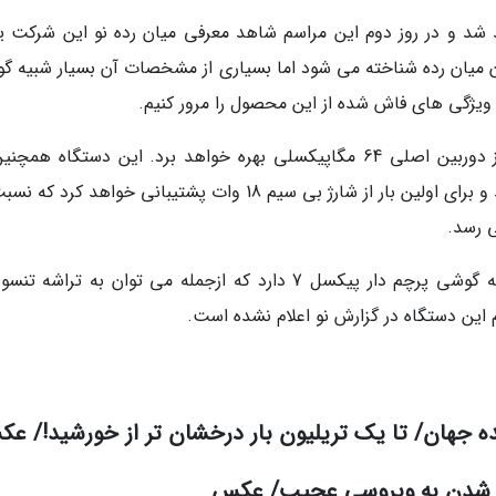
 در تاریخ 10 می آغاز خواهد شد و در روز دوم این مراسم شاهد معرفی میان رده نو این شرکت
ه عنوان میان رده شناخته می شود اما بسیاری از مشخصات آن بسیار شبیه 
پیکسل 7a اولین گوشی سری A گوگل است که از دوربین اصلی 64 مگاپیکسلی بهره خواهد برد. این دستگاه ه
نمایشگری با نرخ نوسازی 90 هرتز مجهز خواهد شد و برای اولین بار از شارژ بی سیم 18 وات پشتیبانی خواهد کر
این دستگاه در گزارش نو اعلام نشده است.
ده جهان/ تا یک تریلیون بار درخشان تر از خورشید!/ ع
ده شدن به ویروسی عجیب/ عکس