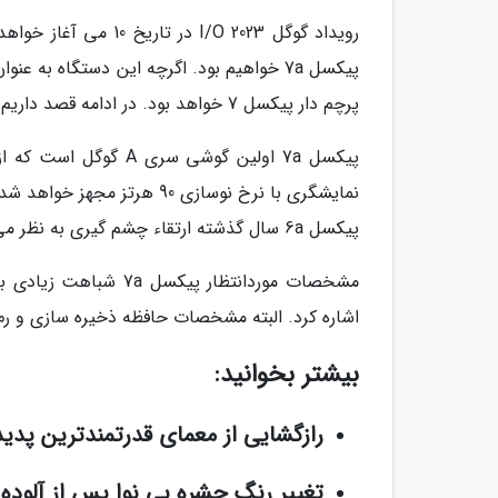
رویداد گوگل I/O 2023
پیکسل 7a خواهیم بود. اگرچه این دستگاه ب
پرچم دار پیکسل 7 خواهد بود. در ادامه قصد داریم ویژگی های فاش شده از این محصول را مرور کنیم.
پیکسل 6a سال گذشته ارتقاء چشم گیری به نظر می رسد.
اشاره کرد. البته مشخصات حافظه ذخیره سازی و رم 
بیشتر بخوانید:
رازگشایی از معمای قدرتمندترین پدی
تغییر رنگ حشره بی نوا پس از آلو