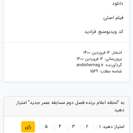
دانلود
فیلم اصلی
کد ویدیو
منبع: فرادید
انتشار:
16 فروردین 1400
بروزرسانی:
16 فروردین 1400
گردآورنده:
andishemag.ir
شناسه مطلب: 1569
به "لحظه اعلام برنده فصل دوم مسابقه عصر جدید" امتیاز
دهید
امتیاز دهید:
1
2
3
4
5
رای