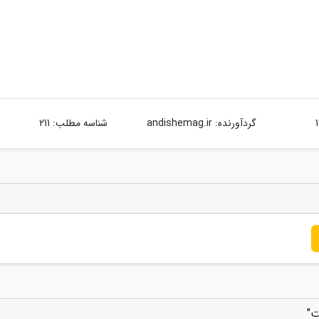
گردآورنده:
andishemag.ir
شناسه مطلب: 211
ت"