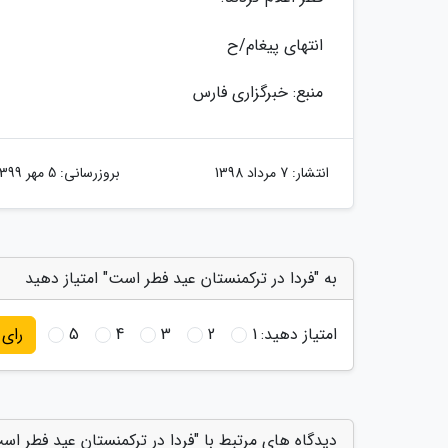
انتهای پیغام/ح
منبع: خبرگزاری فارس
انتشار:
7 مرداد 1398
بروزرسانی:
5 مهر 1399
به "فردا در ترکمنستان عید فطر است" امتیاز دهید
امتیاز دهید:
1
2
3
4
5
رای
دیدگاه های مرتبط با "فردا در ترکمنستان عید فطر اس