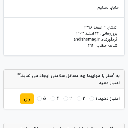
منبع: تسنیم
انتشار:
4 اسفند 1398
بروزرسانی:
22 اسفند 1403
گردآورنده:
andishemag.ir
شناسه مطلب: 694
به "سفر با هواپیما چه مسائل سلامتی ایجاد می نماید؟"
امتیاز دهید
امتیاز دهید:
1
2
3
4
5
رای