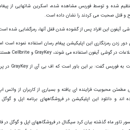
تنظیم شده و توسط فوربس مشاهده شده، اسکرین شاتهایی از پیغام
لاح و قتل صحبت می کردند را نشان داده است.
شی آیفون این افراد پس از گشوده شدن قفل آنها، رمزگشایی شده است
 دور زدن رمزنگاری این اپلیکیشن پیغام رسان استفاده نموده است اما
 آیفون استفاده می شوند، GrayKey و Cellbrite هستند.
ولادیمیر کاتالوف، موسسه شرکت روسی الکام سافت به فوربس گفت: بر ا
ی مطمئن محبوبیت فزاینده ای یافته و بسیاری از کاربران از واتس اپ
اند و دانلود این اپلیکیشن در فروشگاههای برنامه اپل و گوگل 
ر تاور ماه گذشته بیان کرد سیگنال در فروشگاههای اپل و گوگل در فا