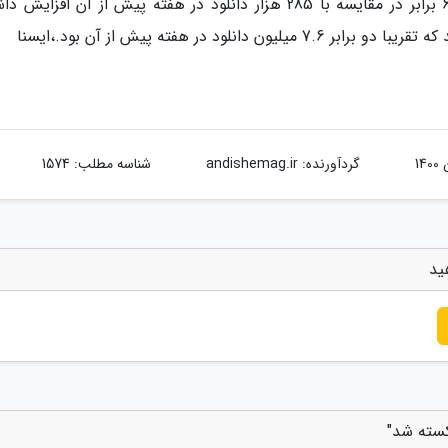
پنجم تا 12 ژانویه 17.8 میلیون بار دانلود شد که 61 برابر در مقایسه با 285 هزار دانلود در هفته پیش از آن اف
گردآورنده:
andishemag.ir
شناسه مطلب: 1574
ید
کسته شد"