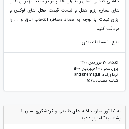
جاهای دیدنی عمان رستوران ها و مراکز خرید؛ بهترین هتل
های عمان؛ رزرو هتل و لیست قیمت هتل های لوکس و
ارزان قیمت با توجه به تعداد مسافر؛ انتخاب اتاق و …. را
دریافت کنید.
منبع: شفقنا اقتصادی
انتشار:
20 فروردین 1400
بروزرسانی:
20 فروردین 1400
گردآورنده:
andishemag.ir
شناسه مطلب: 1578
به "با تور عمان جاذبه های طبیعی و گردشگری عمان را
بشناسید" امتیاز دهید