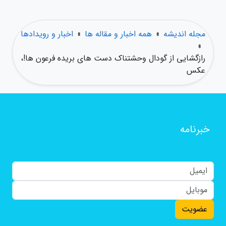
مجله اندیشه
»
همه اخبار و مقاله ها
»
اخبار و رویدادها
»
رازگشایی از گودال وحشتناک دست های بریده فرعون ها!،
عکس
خبرنامه
عضویت